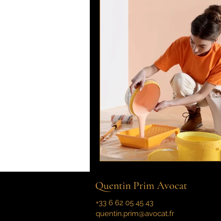
Quentin Prim Avocat
+33 6 62 05 45 43
quentin.prim@avocat.fr