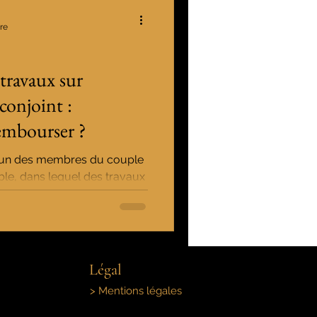
re
travaux sur
conjoint :
embourser ?
: l’un des membres du couple
ble, dans lequel des travaux
Légal
> Mentions légales