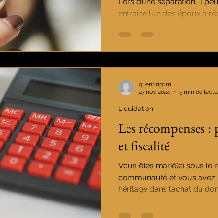
Lors d’une séparation, il pe
entraine l’un des époux à réc
des cadeaux qu’il...
quentinprim
27 nov. 2024
5 min de lectu
Liquidation
Les récompenses : 
et fiscalité
Vous êtes marié(e) sous le r
communauté et vous avez inv
héritage dans l’achat du domi