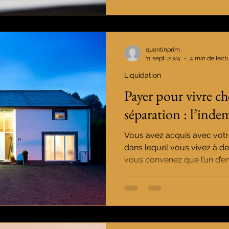
quentinprim
11 sept. 2024
4 min de lect
Liquidation
Payer pour vivre ch
séparation : l’inde
Vous avez acquis avec votr
dans lequel vous vivez à de
vous convenez que l’un d’ent