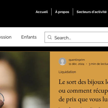
Accueil
À propos
Secteurs d'activité
ssion
Enfants
Liquidation
Pacs
Conc
quentinprim
11 déc. 2024
3 min de lectu
Liquidation
Le sort des bijoux l
ou comment récupé
de prix que vous lui