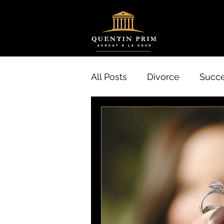
All Posts
Divorce
Succe
Gestion
Filiation