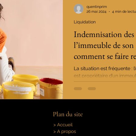
quentinprim
26 mai 2024
4 min de lectu
Liquidation
Indemnisation des 
l’immeuble de son 
comment se faire r
La situation est fréquente 
est propriétaire d’un immeu
sont nécessaires (pose...
Plan du site
> Accueil
> A propos