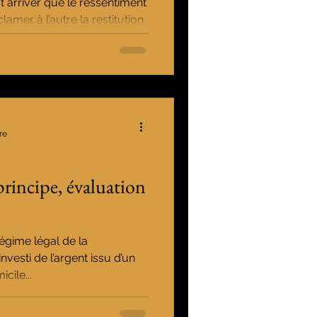
ut arriver que le ressentiment
lamer à l’autre la restitution
re
principe, évaluation
égime légal de la
esti de l’argent issu d’un
cile...