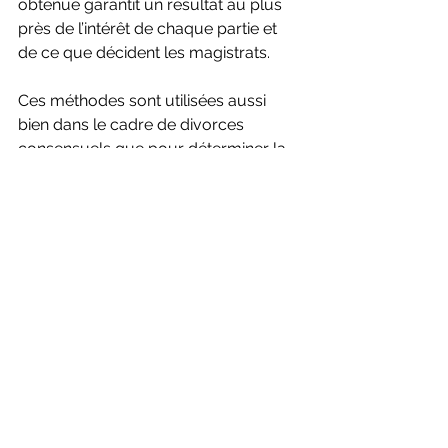
obtenue garantit un résultat au plus 
près de l’intérêt de chaque partie et 
de ce que décident les magistrats.
Ces méthodes sont utilisées aussi 
bien dans le cadre de divorces 
consensuels que pour déterminer la 
demande à effectuer dans une 
procédure judiciaire. Elles assurent à 
nos clients que leurs droits seront 
respectés, qu’ils soient débiteurs ou 
créanciers de la prestation.
Divorce
prestation compensatoire
Divorce