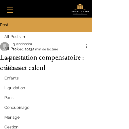
Post
All Posts
quentinprim
All Posts
20 déc. 2023
3 min de lecture
La prestation compensatoire :
Divorce
critères et calcul
Succession
Enfants
Liquidation
Pacs
Concubinage
Mariage
Gestion